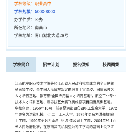
学校等级：
职业高中
学校规模：
6000-8000
办学性质：
公办
所在地区：
南昌市
学校地址：
青山湖北大道28号
学校简介
招生计划
报名须知
校园图集
江西航空职业技术学院是经江西省人民政府批准成立的全日制普
上
通高等学校，是中国人民解放军定向培育士官院校、国度高技艺
一
人才培育基地、教育部“全国应用型人才培育基地”，航空工业专业
篇
技术人才培训基地、世界技艺大赛飞机维修项目国度集训基地。
学校创建于1956年10月，前身是洪都四〇四职工业余大学，1972
：
年更名为洪都机械厂七·二一工人大学，1979年更名为洪都机械厂
乐
工学院，1990年更名为南昌飞机制造公司工学院，2004年经江西
平
省人民政府批准，在原南昌飞机制造公司工学院的基础上设立江
矿