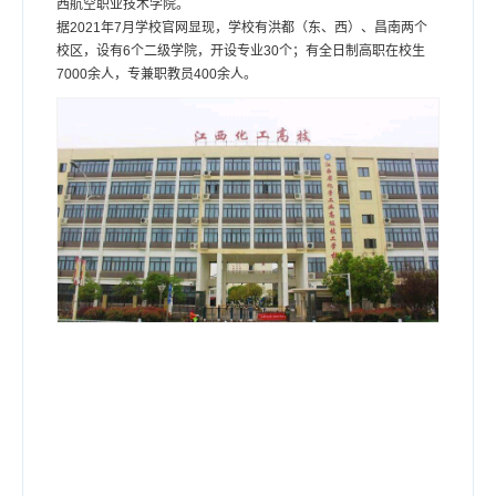
西航空职业技术学院。
务
据2021年7月学校官网显现，学校有洪都（东、西）、昌南两个
局
校区，设有6个二级学院，开设专业30个；有全日制高职在校生
职
7000余人，专兼职教员400余人。
工
中
等
专
业
学
校
下
一
篇
：
江
西
航
空
职