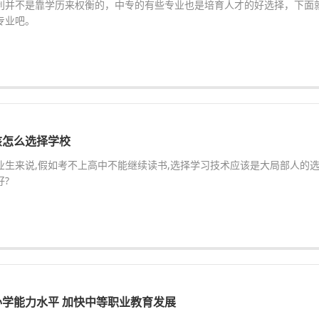
利并不是靠学历来权衡的，中专的有些专业也是培育人才的好选择，下面
专业吧。
该怎么选择学校
业生来说,假如考不上高中不能继续读书,选择学习技术应该是大局部人的
?
学能力水平 加快中等职业教育发展