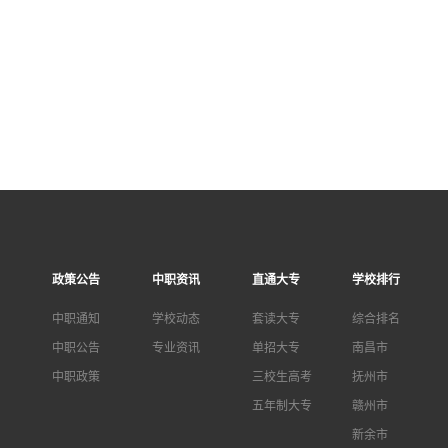
政策公告
中职资讯
直通大专
学校排行
中职通知
学校动态
套读大专
综合排名
中职公告
专业资讯
单招大专
南昌市
中职政策
三校生高考
抚州市
五年制大专
赣州市
新余市