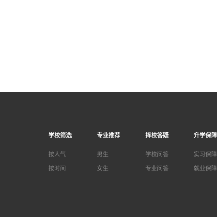
学校筛选
专业推荐
择校答疑
升学保障
按人气
男生
学校问答
实习保障
按时间
女生
专业问答
就业保障