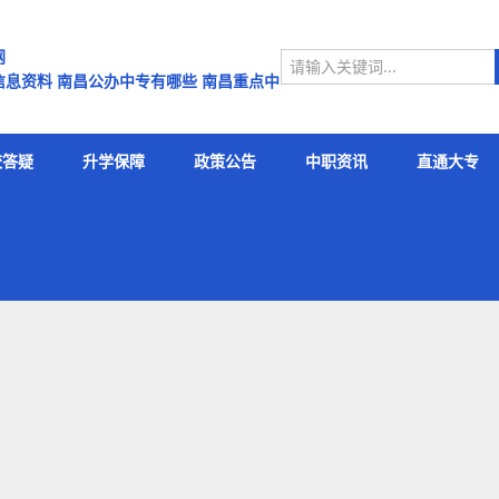
网
息资料 南昌公办中专有哪些 南昌重点中
昌中专学校排名有哪些南昌中专名单
校答疑
升学保障
政策公告
中职资讯
直通大专