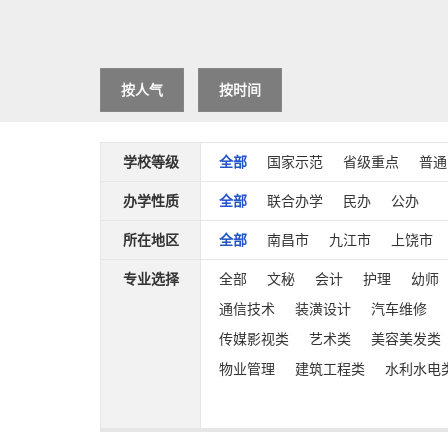
按人气
按时间
学校等级
全部
国家示范
省级重点
普通
办学性质
全部
联合办学
民办
公办
所在地区
全部
南昌市
九江市
上饶市
专业选择
全部
文秘
会计
护理
幼师
通信技术
装潢设计
汽车维修
传媒影视类
艺术类
美容美发类
物业管理
建筑工程类
水利水电