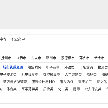
中专
职业高中
抚州市
宜春市
吉安市
赣州市
景德镇市
萍乡市
新余市
城市轨道交通
航空乘务
电子商务
外语类
市场营销
物流类
电子技术类
机电焊接类
数控模具类
人工智能类
船舶类
海
酒店与旅游管理
服装设计与制作
钢铁冶炼
珠宝加工
茶文化
类
体育类
医学药学类
质检类
化工类
厨师
公安保安类