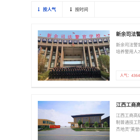
按人气
按时间
新余司法
新余司法警
培养警用人
人气：4364
江西工商
江西工商高级技
制普通技工
杰地灵”美誉