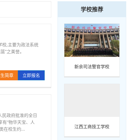
学校推荐
校,主要为政法系统
篮”之美誉。
新余司法警官学校
招生简章
立即报名
江西省人民政府批准的全日
享有“物华天宝、人
江西工商技工学校
在校生约...