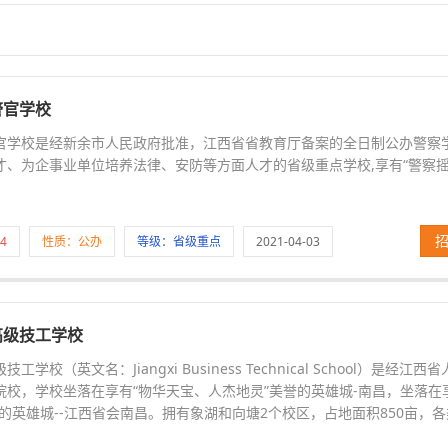
警官学校
官学校是经新余市人民政府批准，江西省省教育厅备案的全日制公办警察学
才、为企事业单位培养法律、安防等方面人才的省级重点学校,享有“警察摇
4
性质：公办
等级：省级重点
2021-04-03
高级技工学校
工学校（英文名：Jiangxi Business Technical School）是经
院校，学校坐落在享有“物华天宝、人杰地灵”美誉的英雄城-南昌，坐落在
的英雄城--江西省会南昌。拥有象湖和向塘2个校区，占地面积850亩，各类