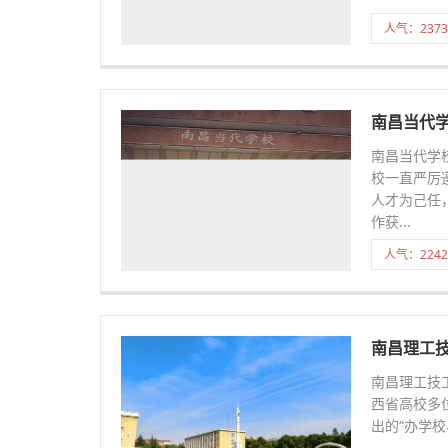
人气：2373
南昌当代
南昌当代学
校一直严厉
人才为己任
作获...
人气：2242
南昌理工
南昌理工技
西省高校多
出的“办学校