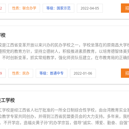
2
性质：联合办学
等级：国家示范
2022-04-05
学校
校是江西省变革开放以来兴办的民办学校之一，学校坐落在的原南昌大学
遵照党的教育方针，坚持立德树人，积极推进素质教育，以培育德智体美
，不时创新变革，抓实常规教学，强化师资队伍建立，在市教育局的正确
9
性质：民办
等级：普通中专
2022-01-06
技工学校
工学校是经江西省人社厅批准的一所全日制综合性学校，由台湾教育实业
位教学专家共同创办，并得到江西省民盟委员会的大力支持。多年来，我
、不开学店，造福炎黄子孙”的办学宗旨，倡导“诚实、博爱、勤奋、自强”的