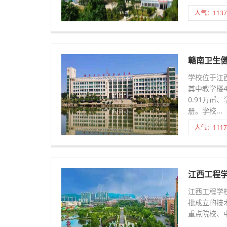
人气：1137
赣南卫生
学校位于江西
其中教学楼4
0.91万㎡
册。学校...
人气：1117
江西工程
江西工程学
批成立的技
重点院校、