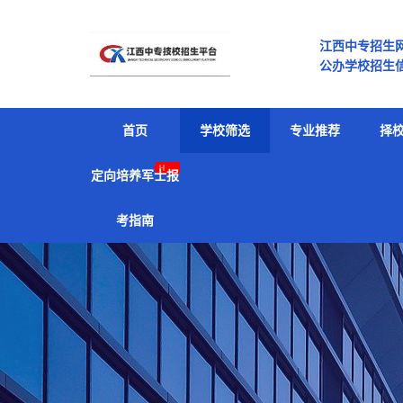
江西中专招生
公办学校招生信
专有哪些 南
首页
学校筛选
专业推荐
择
定向培养军士报
考指南