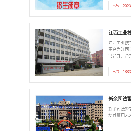
人气：2023
江西工业
江西工业技
更名为江西
制合并。合
人气：1883
新余司法
新余司法警
培养警用人