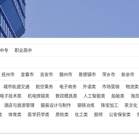
中专
职业高中
抚州市
宜春市
吉安市
赣州市
景德镇市
萍乡市
新余市
城市轨道交通
航空乘务
电子商务
外语类
市场营销
物流类
电子技术类
机电焊接类
数控模具类
人工智能类
船舶类
海
酒店与旅游管理
服装设计与制作
钢铁冶炼
珠宝加工
茶文化
类
体育类
医学药学类
质检类
化工类
厨师
公安保安类