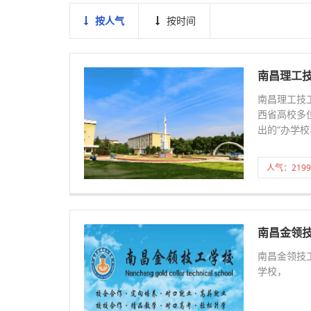
按人气
按时间
南昌理工
南昌理工技
西省高校多
出的“办学校
人气：2199
南昌金领
南昌金领技
学校，