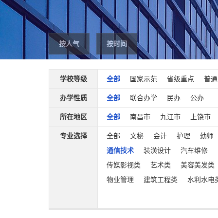
按人气
按时间
学校等级
全部
国家示范
省级重点
普通
办学性质
全部
联合办学
民办
公办
所在地区
全部
南昌市
九江市
上饶市
专业选择
全部
文秘
会计
护理
幼师
通信技术
装潢设计
汽车维修
传媒影视类
艺术类
美容美发类
物业管理
建筑工程类
水利水电